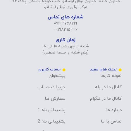
خیابان حافظ. خیابان نوفل لوشاتو. جنب کوچه یاسمن. پلاک 72.
مرکز نوآوری نوفل لوشاتو
شماره های تماس
09193768199
09218315396
زمان کاری
شنبه تا چهارشنبه 10 الی 18
(پنج شنبه و جمعه تعطیل)
لینک های مفید
حساب کاربری
نمونه کارها
پیشخوان
کانال ما در بله
جزییات حساب
کانال ما در تلگرام
سفارش ها
درباره ما
پشتیبانی بله 1
تماس با ما
پشتیبانی بله 2