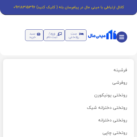
کانال ارتباطی با مینی مال در پیام‌رسان بله ( کلیک کنید) 09218315396
ست
ورود/
سبد
روتختی
ثبت نام
خرید
فرشینه
روفرشی
روتختی یونیکورن
روتختی دخترانه شیک
روتختی دخترانه
روتختی چاپی