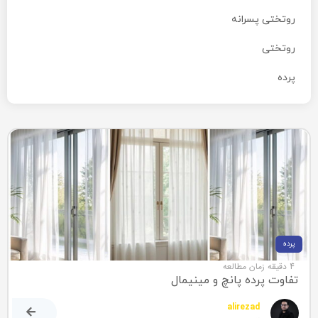
روتختی پسرانه
روتختی
پرده
پرده
4 دقیقه زمان مطالعه
تفاوت پرده پانچ و مینیمال
alirezad