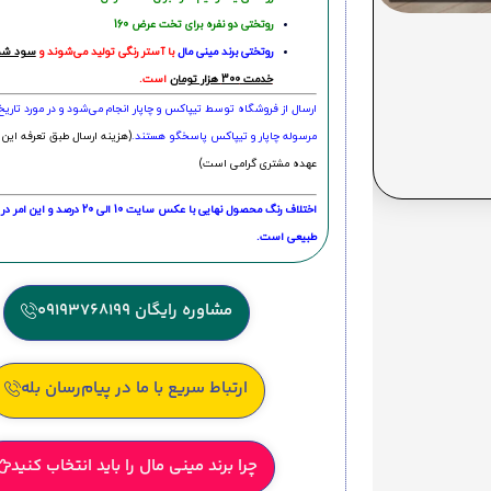
روتختی دو نفره برای تخت عرض 160
روتختی‌
برند مینی مال
با آستر رنگی تولید می‌شوند و
سود شما
خدمت 300 هزار تومان
است.
ارسال از فروشگاه توسط تیپاکس و چاپار انجام می‌شود و در مورد تاری
مرسوله چاپار و تیپاکس پاسخگو هستند.
(هزینه ارسال طبق تعرفه این 
عهده مشتری گرامی است)
اختلاف رنگ محصول نهایی با عکس سایت 10 الی 
طبیعی است.
مشاوره رایگان 09193768199
ارتباط سریع با ما در پیام‌رسان بله
چرا برند مینی مال را باید انتخاب کنید