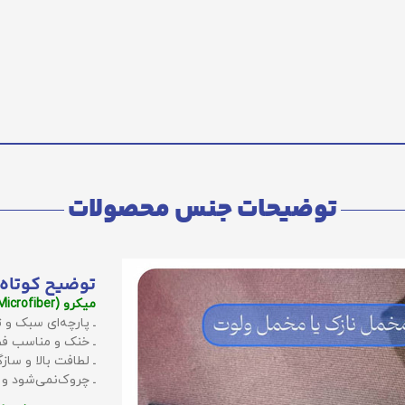
توضیحات جنس محصولات
توضیح کوتاه 
میکرو (Microfiber):
ـ پارچه‌ای سبک و ت
ـ خنک و مناسب فص
ـ لطافت بالا و سا
ـ چروک‌نمی‌شود و