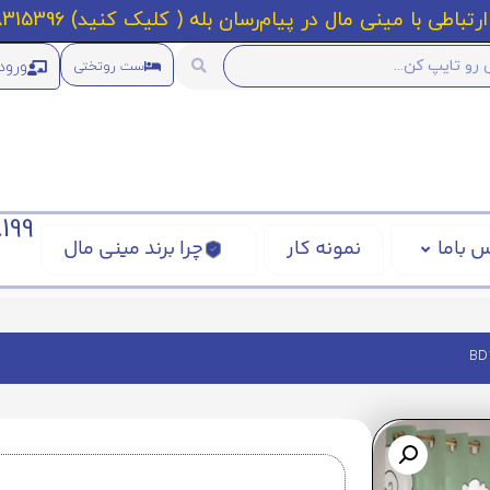
رتباطی با مینی مال در پیام‌رسان بله ( کلیک کنید) 09218315396
ورود
ست روتختی
199
 باما
نمونه کار
چرا برند مینی مال