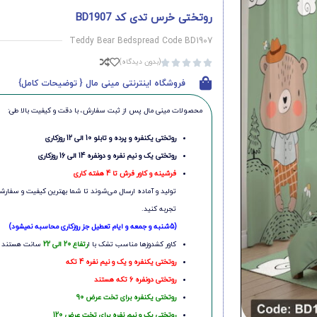
روتختی خرس تدی کد BD1907
Teddy Bear Bedspread Code BD1907
(بدون دیدگاه)





فروشگاه اینترنتی مینی مال { توضیحات کامل}
محصولات مینی‌ مال پس از ثبت سفارش، با دقت و کیفیت بالا طی:
روتختی یکنفره و پرده و تابلو 10 الی 12 روزکاری
روتختی یک و نیم نفره و دونفره 14 الی 16 روزکاری
فرشینه و کاور فرش تا 4 هفته کاری
تولید و آماده ارسال می‌شوند تا شما بهترین کیفیت و سفارشی
تجربه کنید.
(5شنبه و جمعه و ایام تعطیل جز روزکاری محاسبه نمیشود)
کاور کشدوزها مناسب تشک با ا
رتفاع 20 الی 22
سانت هستند
روتختی یکنفره و یک و نیم نفره 4 تکه
روتختی دونفره 6 تکه هستند
روتختی یکنفره برای تخت عرض 90
روتختی یک و نیم نفره برای تخت عرض 120