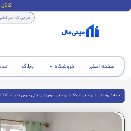
کانال ا
صفحه اصلی
فروشگاه
وبلاگ
تماس
/
/
/
/ روتختی خرس تدی کد BD1907
خانه
روتختی
روتختی کودک
روتختی خرس