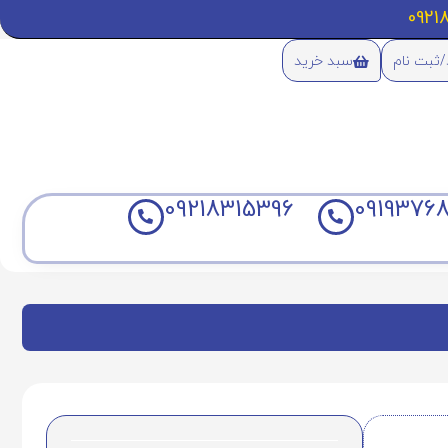
/ثبت نام
سبد خرید
09218315396
09193768